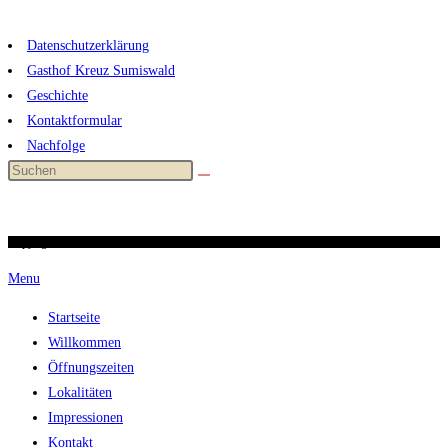
Zum
Inhalt
Datenschutzerklärung
springen
Gasthof Kreuz Sumiswald
Geschichte
Kontaktformular
Nachfolge
Copyright 2026 / kreuz-sumiswald.ch
Menu
Startseite
Willkommen
Öffnungszeiten
Lokalitäten
Impressionen
Kontakt